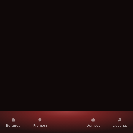
Beranda
Promosi
Dompet
Livechat