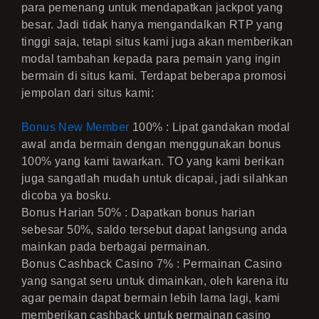
para pemenang untuk mendapatkan jackpot yang
besar. Jadi tidak hanya mengandalkan RTP yang
tinggi saja, tetapi situs kami juga akan memberikan
modal tambahan kepada para pemain yang ingin
bermain di situs kami. Terdapat beberapa promosi
jempolan dari situs kami:
Bonus New Member
100% : Lipat gandakan modal
awal anda bermain dengan menggunakan bonus
100% yang kami tawarkan. TO yang kami berikan
juga sangatlah mudah untuk dicapai, jadi silahkan
dicoba ya bosku.
Bonus Harian 50% : Dapatkan bonus harian
sebesar 50%, saldo tersebut dapat langsung anda
mainkan pada berbagai permainan.
Bonus Cashback Casino 7% : Permainan Casino
yang sangat seru untuk dimainkan, oleh karena itu
agar pemain dapat bermain lebih lama lagi, kami
memberikan cashback untuk permainan casino