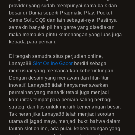
provider yang sudah mempunyai nama baik dan
besar di Dunia seperti Pragmatic Play, Pocket
Game Soft, CQ9 dan lain sebagai-nya. Pastinya
semakin banyak pilihan game yang disediakan
maka membuka pintu kemenangan yang luas juga
kepada para pemain.
Di tengah samudra situs perjudian online,
Lanaya88
Slot Online Gacor
berdiri sebagai
mercusuar yang memancarkan keberuntungan.
Dengan desain yang menawan dan fitur-fitur
inovatif, Lanaya88 tidak hanya menawarkan
permainan yang menarik tetapi juga menjadi
komunitas tempat para pemain saling berbagi
strategi dan tips untuk meraih kemenangan besar.
Tak heran jika Lanaya88 telah menjadi sorotan
utama di jagad maya, menjadi bukti bahwa dalam
lautan slot online, ada pulau keberuntungan yang