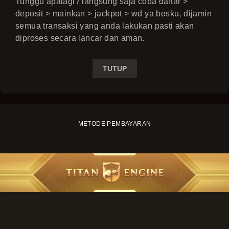
Tunggu apalagi? langsung saja coba daftar >
deposit > mainkan > jackpot > wd ya bosku, dijamin
semua transaksi yang anda lakukan pasti akan
diproses secara lancar dan aman.
TUTUP
METODE PEMBAYARAN