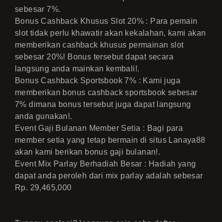
sebesar 7%.
Bonus Cashback Khusus Slot 20% : Para pemain
slot tidak perlu khawatir akan kekalahan, kami akan
memberikan cashback khusus permainan slot
sebesar 20%! Bonus tersebut dapat secara
langsung anda mainkan kembali!.
Bonus Cashback Sportsbook 7% : Kami juga
memberikan bonus cashback sportsbook sebesar
7% dimana bonus tersebut juga dapat langsung
anda gunakan!.
Event Gaji Bulanan Member Setia : Bagi para
member setia yang tetap bermain di situs Lanaya88
akan kami berikan bonus gaji bulanan!.
Event Mix Parlay Berhadiah Besar : Hadiah yang
dapat anda peroleh dari mix parlay adalah sebesar
Rp. 29,465,000