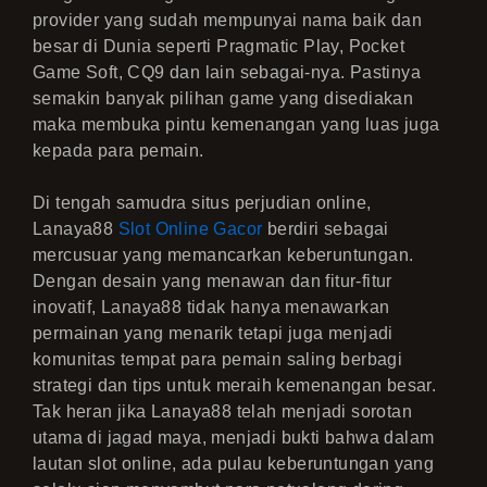
provider yang sudah mempunyai nama baik dan
besar di Dunia seperti Pragmatic Play, Pocket
Game Soft, CQ9 dan lain sebagai-nya. Pastinya
semakin banyak pilihan game yang disediakan
maka membuka pintu kemenangan yang luas juga
kepada para pemain.
Di tengah samudra situs perjudian online,
Lanaya88
Slot Online Gacor
berdiri sebagai
mercusuar yang memancarkan keberuntungan.
Dengan desain yang menawan dan fitur-fitur
inovatif, Lanaya88 tidak hanya menawarkan
permainan yang menarik tetapi juga menjadi
komunitas tempat para pemain saling berbagi
strategi dan tips untuk meraih kemenangan besar.
Tak heran jika Lanaya88 telah menjadi sorotan
utama di jagad maya, menjadi bukti bahwa dalam
lautan slot online, ada pulau keberuntungan yang